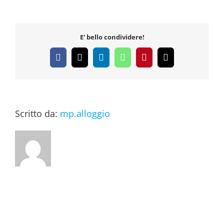
E' bello condividere!
Facebook
X
LinkedIn
WhatsApp
Pinterest
Email
Scritto da:
mp.alloggio