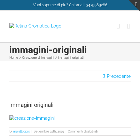
Salta
Vuoi saperne di più? Chiama il 3479969266
al
contenuto
immagini-originali
Home
Creazione di immagini
immagini-originali
Precedente
immagini-originali
su
Di
mp.alloggio
|
Settembre 25th, 2019
|
Commenti disabilitati
immagini-
originali