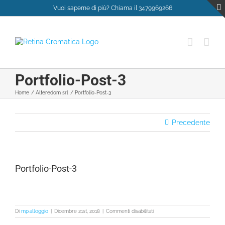
Salta
Vuoi saperne di più? Chiama il 3479969266
al
contenuto
Portfolio-Post-3
Home
Alteredom srl
Portfolio-Post-3
Precedente
Portfolio-Post-3
su
Di
mp.alloggio
|
Dicembre 21st, 2018
|
Commenti disabilitati
Portfolio-
Post-