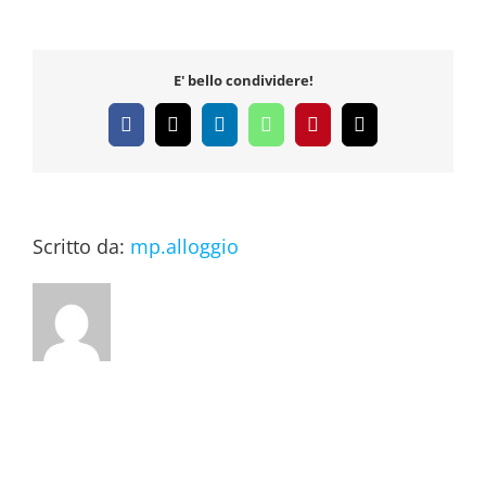
3
E' bello condividere!
Facebook
X
LinkedIn
WhatsApp
Pinterest
Email
Scritto da:
mp.alloggio