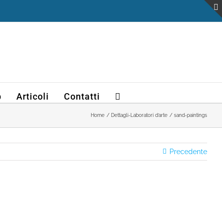
b
Articoli
Contatti
Home
Dettagli-Laboratori d’arte
sand-paintings
Precedente