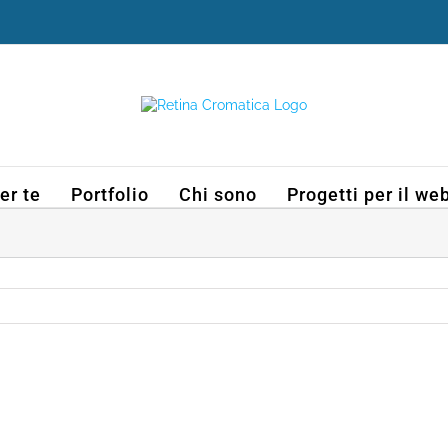
er te
Portfolio
Chi sono
Progetti per il we