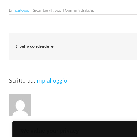
su
Di
mp.alloggio
|
Settembre 5th, 2020
|
Commenti disabilitati
sand-
paintings
E' bello condividere!
Scritto da:
mp.alloggio
We value your privacy