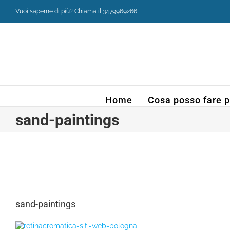
Salta
Vuoi saperne di più? Chiama il 3479969266
al
contenuto
Home
Cosa posso fare p
sand-paintings
sand-paintings