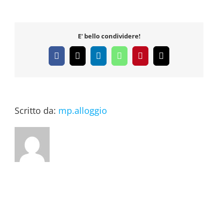
campo
E' bello condividere!
Facebook
X
LinkedIn
WhatsApp
Pinterest
Email
Scritto da:
mp.alloggio