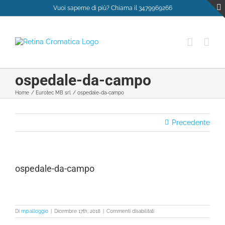
Salta
Vuoi saperne di più? Chiama il 3479969266
al
contenuto
ospedale-da-campo
Home
Eurotec MB srl
ospedale-da-campo
Precedente
ospedale-da-campo
su
Di
mp.alloggio
|
Dicembre 17th, 2018
|
Commenti disabilitati
ospedale-
da-