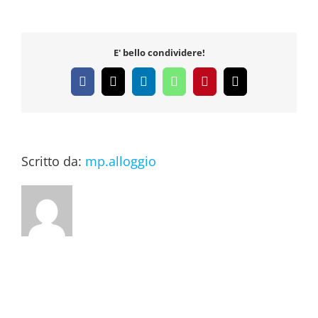
E' bello condividere!
Facebook
X
LinkedIn
WhatsApp
Pinterest
Email
Scritto da:
mp.alloggio