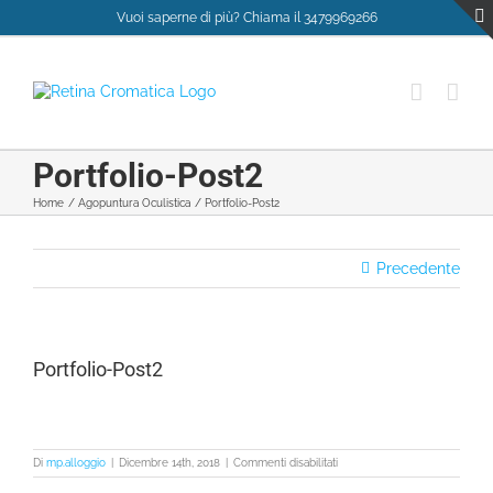
Salta
Vuoi saperne di più? Chiama il 3479969266
al
contenuto
Portfolio-Post2
Home
Agopuntura Oculistica
Portfolio-Post2
Precedente
Portfolio-Post2
su
Di
mp.alloggio
|
Dicembre 14th, 2018
|
Commenti disabilitati
Portfolio-
Post2