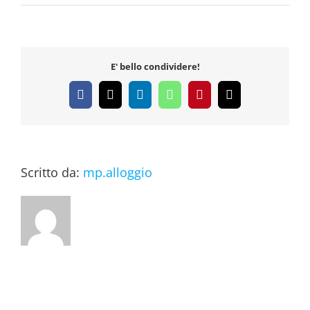
chi-
ti-
cerca-
cosa-
trova
E' bello condividere!
Facebook
X
LinkedIn
WhatsApp
Pinterest
Email
Scritto da:
mp.alloggio