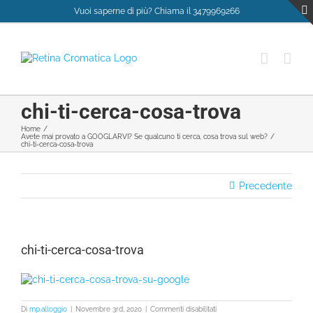
Salta
Vuoi saperne di più? Chiama il 3479969266
al
contenuto
chi-ti-cerca-cosa-trova
Home
Avete mai provato a GOOGLARVI? Se qualcuno ti cerca, cosa trova sul web?
chi-ti-cerca-cosa-trova
Precedente
chi-ti-cerca-cosa-trova
su
Di
mp.alloggio
|
Novembre 3rd, 2020
|
Commenti disabilitati