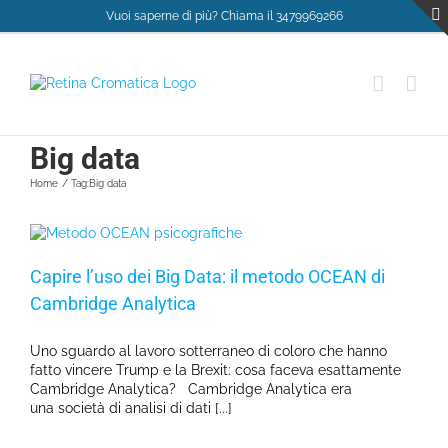
Salta
Vuoi saperne di più? Chiama il 3479969266
al
contenuto
Big data
Home
Tag:
Big data
Capire l’uso dei Big Data: il metodo OCEAN di
Cambridge Analytica
Uno sguardo al lavoro sotterraneo di coloro che hanno
fatto vincere Trump e la Brexit: cosa faceva esattamente
Cambridge Analytica? Cambridge Analytica era
una società di analisi di dati [...]