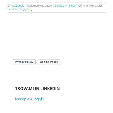
su
Di
mp.alloggio
|
Settembre 16th, 2019
|
Big Data Analytics
|
Commenti disabilitati
Capire
Continua a leggere
l’uso
dei
Big
Data:
il
metodo
OCEAN
di
Cambrid
Analytica
TROVAMI IN LINKEDIN
Mariapia Alloggio